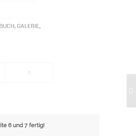
BUCH
,
GALERIE
,
Ab
Wi
te 6 und 7 fertig!