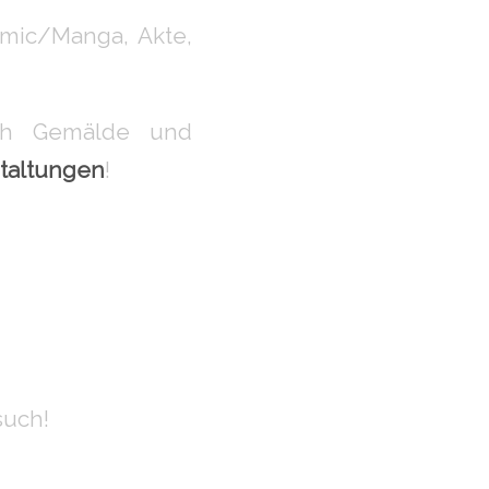
omic/Manga, Akte,
ch Gemälde und
staltungen
!
such!