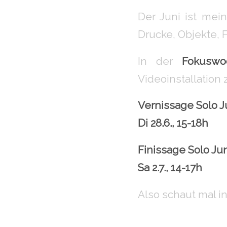
Der Juni ist mei
Drucke, Objekte, 
In der
Fokuswo
Videoinstallation
Vernissage Solo J
Di 28.6., 15-18h
Finissage Solo Ju
Sa 2.7., 14-17h
Also schaut mal i