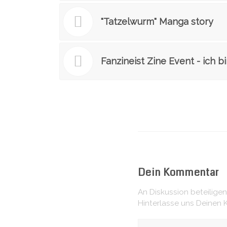
"Tatzelwurm" Manga story
Fanzineist Zine Event - ich b
Dein Kommentar
An Diskussion beteiligen
Hinterlasse uns Deinen