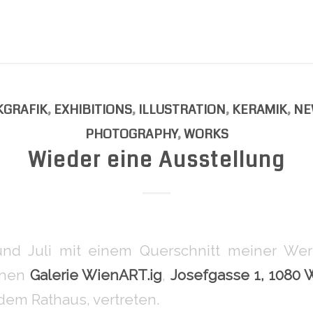
KGRAFIK
,
EXHIBITIONS
,
ILLUSTRATION
,
KERAMIK
,
NE
PHOTOGRAPHY
,
WORKS
Wieder eine Ausstellung
und Juli mit einem Querschnitt meiner Wer
inen
Galerie WienART.ig
,
Josefgasse 1, 1080 
 dem Rathaus, vertreten.