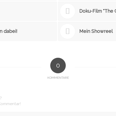
Doku-Film "The 
in dabei!
Mein Showreel
0
KOMMENTARE
?
 Kommentar!