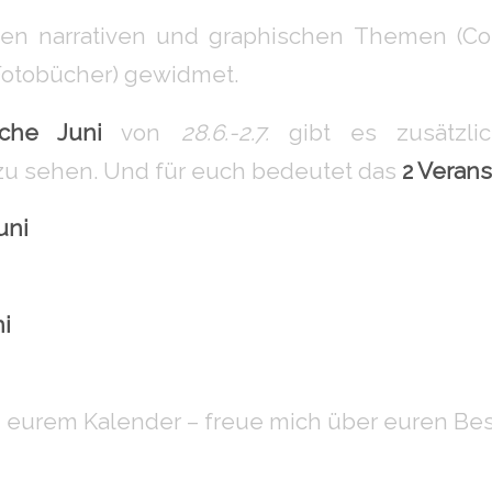
nen narrativen und graphischen Themen (C
Fotobücher) gewidmet.
che Juni
von
28.6.-2.7.
gibt es zusätzli
 zu sehen. Und für euch bedeutet das
2 Veran
uni
ni
n eurem Kalender – freue mich über euren Be