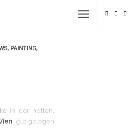
WS
,
PAINTING
,
ke in der netten,
Wien
, gut gelegen