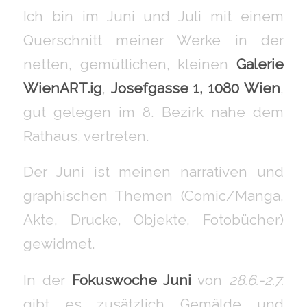
Ich bin im Juni und Juli mit einem
Querschnitt meiner Werke in der
netten, gemütlichen, kleinen
Galerie
WienART.ig
,
Josefgasse 1, 1080 Wien
,
gut gelegen im 8. Bezirk nahe dem
Rathaus, vertreten.
Der Juni ist meinen narrativen und
graphischen Themen (Comic/Manga,
Akte, Drucke, Objekte, Fotobücher)
gewidmet.
In der
Fokuswoche Juni
von
28.6.-2.7.
gibt es zusätzlich Gemälde und