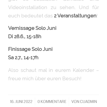
Videoinstallation zu sehen. Und für
euch bedeutet das
2 Veranstaltungen
!
Vernissage Solo Juni
Di 28.6., 15-18h
Finissage Solo Juni
Sa 2.7., 14-17h
Also schaut mal in eurem Kalender –
freue mich über euren Besuch!
16. JUNI 2022
/
0 KOMMENTARE
/
VON
CUADMIN