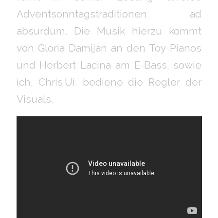
Adventsonntagstraditionen ad
absurdum. Die Musik hierzu kommt
von Gloria Damijan an den Toy-Pianos
und Herbert Lacina am E-Bass, sowie
ich, Chris.Ui, bediene die Regler der
Visuals.