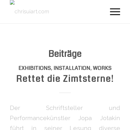
Beiträge
EXHIBITIONS
,
INSTALLATION
,
WORKS
Rettet die Zimtsterne!
Der Schriftsteller und
Performancekünstler Jopa Jotakin
führt in seiner Lesung diverse