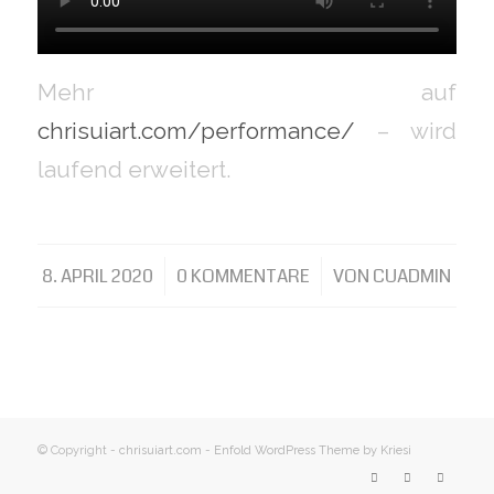
Mehr auf
chrisuiart.com/performance/
– wird
laufend erweitert.
8. APRIL 2020
/
0 KOMMENTARE
/
VON
CUADMIN
© Copyright -
chrisuiart.com
-
Enfold WordPress Theme by Kriesi