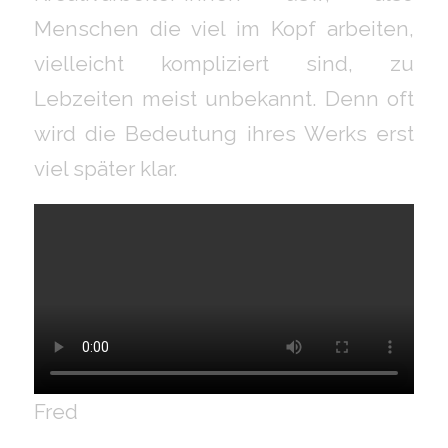
Menschen die viel im Kopf arbeiten,
vielleicht kompliziert sind, zu
Lebzeiten meist unbekannt. Denn oft
wird die Bedeutung ihres Werks erst
viel später klar.
Fred