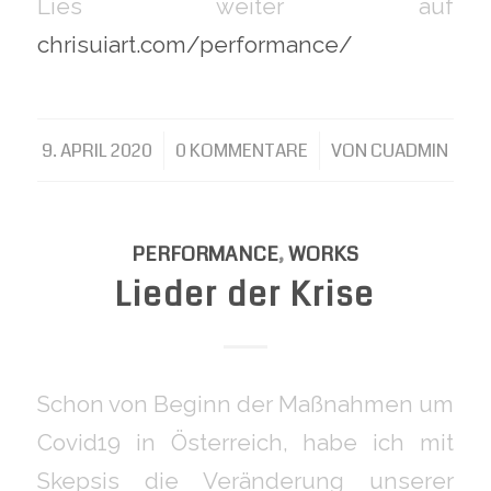
Lies weiter auf
chrisuiart.com/performance/
9. APRIL 2020
/
0 KOMMENTARE
/
VON
CUADMIN
PERFORMANCE
,
WORKS
Lieder der Krise
Schon von Beginn der Maßnahmen um
Covid19 in Österreich, habe ich mit
Skepsis die Veränderung unserer