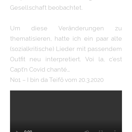
Gesellschaft beobachtet.
Um diese Veränderungen zu
thematisieren, hatte ich ein paar alte
(sozialkritische) Lieder mit passendem
Outfit neu interpretiert. Voi la, c’est
Capt’n Covid chanté…
No1 – I bin da Teifö vom 20.3.2020