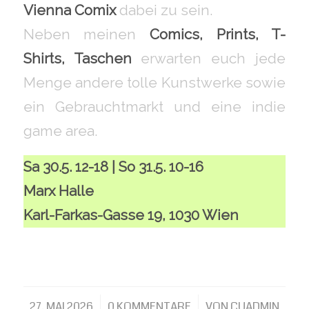
Vienna Comix
dabei zu sein.
Neben meinen
Comics, Prints, T-
Shirts, Taschen
erwarten euch jede
Menge andere tolle Kunstwerke sowie
ein Gebrauchtmarkt und eine indie
game area.
Sa 30.5. 12-18 | So 31.5. 10-16
Marx Halle
Karl-Farkas-Gasse 19, 1030 Wien
27. MAI 2026
/
0 KOMMENTARE
/
VON
CUADMIN