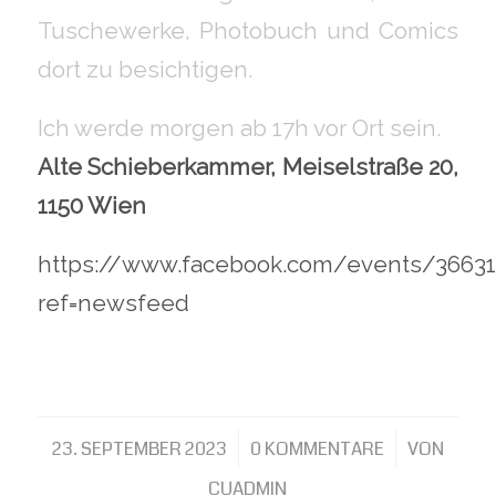
Tuschewerke, Photobuch und Comics
dort zu besichtigen.
Ich werde morgen ab 17h vor Ort sein.
Alte Schieberkammer, Meiselstraße 20,
1150 Wien
https://www.facebook.com/events/3663
ref=newsfeed
23. SEPTEMBER 2023
/
0 KOMMENTARE
/
VON
CUADMIN