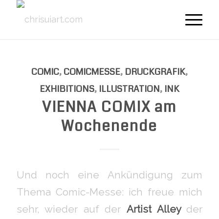
COMIC
,
COMICMESSE
,
DRUCKGRAFIK
,
EXHIBITIONS
,
ILLUSTRATION
,
INK
VIENNA COMIX am
Wochenende
Und noch eine Ankündigung zum
Thema Comic-Messe: ich freue mich
sehr, wieder auf der
Artist Alley
der