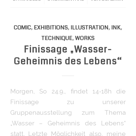
COMIC
,
EXHIBITIONS
,
ILLUSTRATION
,
INK
,
TECHNIQUE
,
WORKS
Finissage „Wasser-
Geheimnis des Lebens“
Morgen, So 24.9., findet 14-18h die
Finissage zu unserer
Gruppenausstellung zum Thema
„Wasser – Geheimnis des Lebens“
statt. Letzte Möglichkeit also, meine