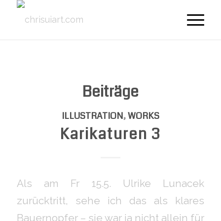
Beiträge
ILLUSTRATION
,
WORKS
Karikaturen 3
Als am Fr 15.5. Ulrike Lunacek
zurücktritt, sehe ich das als klares
Bauernopfer – sie war ja nicht allein für