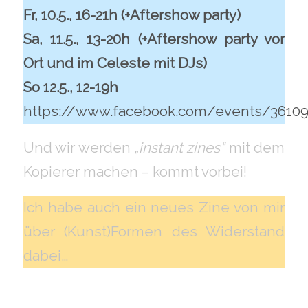
Fr, 10.5., 16-21h (+Aftershow party)
Sa, 11.5., 13-20h (+Aftershow party vor
Ort und im Celeste mit DJs)
So 12.5., 12-19h
https://www.facebook.com/events/3610
Und wir werden
„instant zines“
mit dem
Kopierer machen – kommt vorbei!
Ich habe auch ein neues Zine von mir
über (Kunst)Formen des Widerstand
dabei…