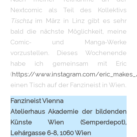
Nextcomic als Teil des Kollektivs
Tisch14
im März in Linz gibt es sehr
bald die nächste Möglichkeit, meine
Comic- und Manga-Werke
vorzustellen. Dieses Wochenende
habe ich gemeinsam mit Eric
(
https://www.instagram.com/eric_makes_
einen Tisch auf der Fanzineist in Wien.
Fanzineist Vienna
Atelierhaus Akademie der bildenden
Künste Wien (Semperdepot),
Lehárgasse 6-8, 1060 Wien